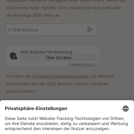
verpassen Sie keine Neuigkeit oder Aktion mehr. Wenn Sie
Gastronom oder Händler sind, melden Sie sich bitte über
die jeweilige B2B-Seite an.
Absenden
Anti-Roboter-Verifizierung
Hier klicken
Friendly
Captcha ⇗
Ich habe die
Datenschutzbestimmungen
zur Kenntnis
genommen und die
AGB
gelesen und bin mit ihnen
einverstanden.