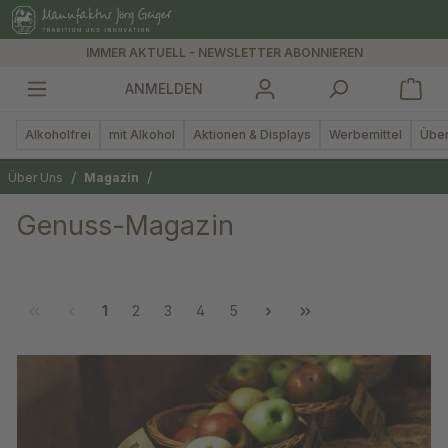
alt springen
IMMER AKTUELL - NEWSLETTER ABONNIEREN
ANMELDEN
Alkoholfrei
mit Alkohol
Aktionen & Displays
Werbemittel
Über
/
/
Über Uns
Magazin
Genuss-Magazin
1
2
3
4
5