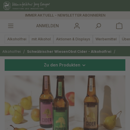
alt springen
IMMER AKTUELL - NEWSLETTER ABONNIEREN
ANMELDEN
Alkoholfrei
mit Alkohol
Aktionen & Displays
Werbemittel
Über
/
/
Alkoholfrei
Schwäbischer WiesenObst Cider - Alkoholfrei
Zu den Produkten