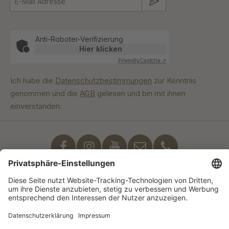
Absenden
Anti-Roboter-Verifizierung
Hier klicken
Friendly
Captcha ⇗
Ich habe die
Datenschutzbestimmungen
zur Kenntnis
genommen und die
AGB
gelesen und bin mit ihnen
einverstanden.
Unser Engagement