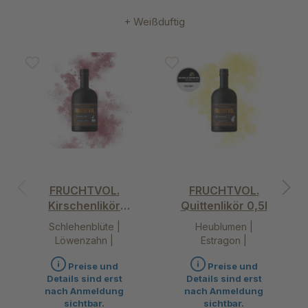
+ Weißduftig
Produktgalerie überspringen
FRUCHTVOL.
FRUCHTVOL.
Kirschenlikör
Quittenlikör 0,5l
0,5l
Schlehenblüte |
Heublumen |
Löwenzahn |
Estragon |
Holunderblüte |
Akazienblüte | Dill
Preise und
Preise und
Mädesüß
Details sind erst
Details sind erst
nach Anmeldung
nach Anmeldung
sichtbar.
sichtbar.