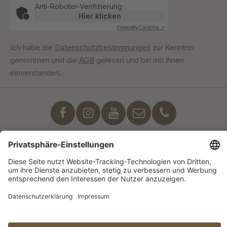
Anti-Roboter-Verifizierung
Hier klicken
Friendly
Captcha ⇗
Ich habe die
Datenschutzbestimmungen
zur Kenntnis
genommen und die
AGB
gelesen und bin mit ihnen
einverstanden.
Unser Engagement