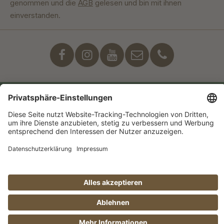
genommen und die
AGB
gelesen und bin mit ihnen
einverstanden.
Unser Engagement
© Manufaktur Jörg Geiger GmbH 2026 |
* Preise exkl. MwSt. zzgl. Versandkosten