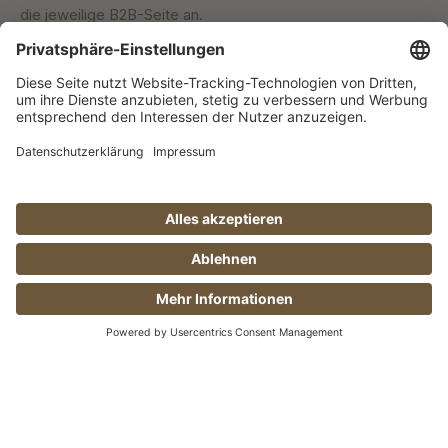
die jeweilige B2B-Seite an.
Absenden
Anti-Roboter-Verifizierung
Hier klicken
Friendly
Captcha ⇗
Ich habe die
Datenschutzbestimmungen
zur Kenntnis
genommen und die
AGB
gelesen und bin mit ihnen
einverstanden.