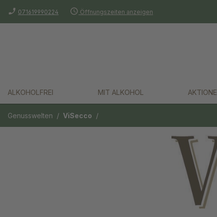
phone_enabled
schedule
springen
Zur Hauptnavigation springen
071619990224
Öffnungszeiten anzeigen
ALKOHOLFREI
MIT ALKOHOL
AKTIONE
/
/
Genusswelten
ViSecco