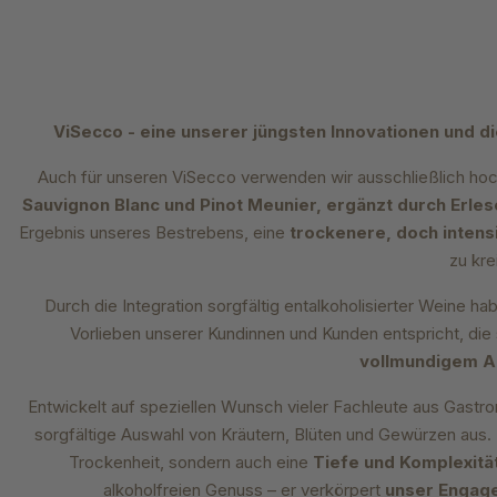
ViSecco - eine unserer jüngsten Innovationen und d
Auch für unseren ViSecco verwenden wir ausschließlich hoc
Sauvignon Blanc und Pinot Meunier, ergänzt durch Erle
Ergebnis unseres Bestrebens, eine
trockenere, doch intens
zu kre
Durch die Integration sorgfältig entalkoholisierter Weine 
Vorlieben unserer Kundinnen und Kunden entspricht, die s
vollmundigem 
Entwickelt auf speziellen Wunsch vieler Fachleute aus Gastr
sorgfältige Auswahl von Kräutern, Blüten und Gewürzen aus. D
Trockenheit, sondern auch eine
Tiefe und Komplexitä
alkoholfreien Genuss – er verkörpert
unser Engage