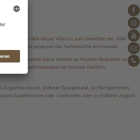
und Rhabarber lädt dieser ViSecco zum Genießen ein. Volle
itronige Aromen ergänzen das harmonische Aromenbild.
ter. Die spannende Säure erinnert an frischen Rhabarber und
am Gaumen und hinterlässt ein frisches Gefühl in
nd Ziegenfrischkäse, Erdbeer-Spargelsalat, zu Fischgerichten:
eispiel Sauerkirschen oder Cranberries oder zu Erdbeer-Joghurt