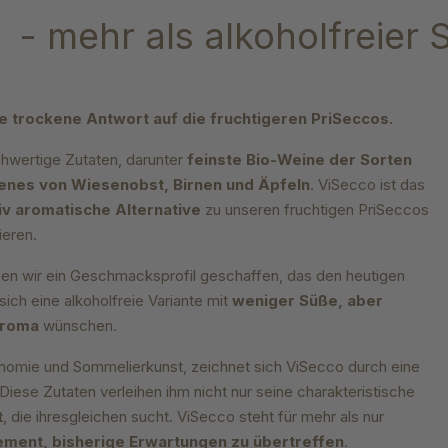
- mehr als alkoholfreier 
ie trockene Antwort auf die fruchtigeren PriSeccos
.
hwertige Zutaten, darunter
feinste Bio-Weine der Sorten
senes von Wiesenobst, Birnen und Äpfeln
. ViSecco ist das
iv aromatische Alternative
zu unseren fruchtigen PriSeccos
ieren.
haben wir ein Geschmacksprofil geschaffen, das den heutigen
ich eine alkoholfreie Variante mit
weniger Süße, aber
Aroma
wünschen.
onomie und Sommelierkunst, zeichnet sich ViSecco durch eine
iese Zutaten verleihen ihm nicht nur seine charakteristische
t
, die ihresgleichen sucht. ViSecco steht für mehr als nur
ment, bisherige Erwartungen zu übertreffen
.