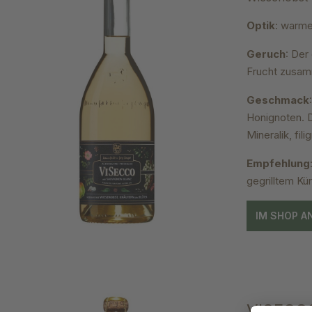
Optik
: warme
Geruch
: Der
Frucht zusamm
Geschmack
Honignoten. D
Mineralik, fi
Empfehlung
gegrilltem Kü
IM SHOP A
VISECCO