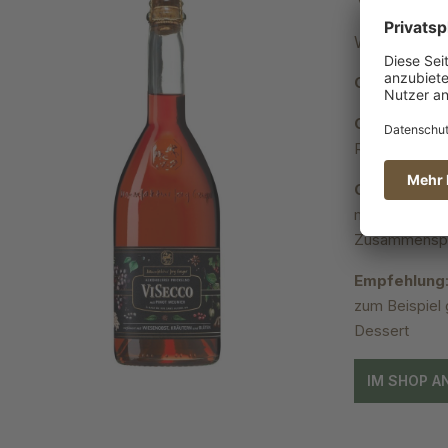
Wiesenobst 
Optik
: Erdbe
Geruch
: Mit
Rosenblüten 
Geschmack
macht den ViS
Zusammenspie
Empfehlung
zum Beispiel 
Dessert
IM SHOP A