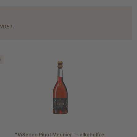
UCHTBASIERTEN PRISECCOS.
NDET.
%
"ViSecco Pinot Meunier" - alkoholfrei