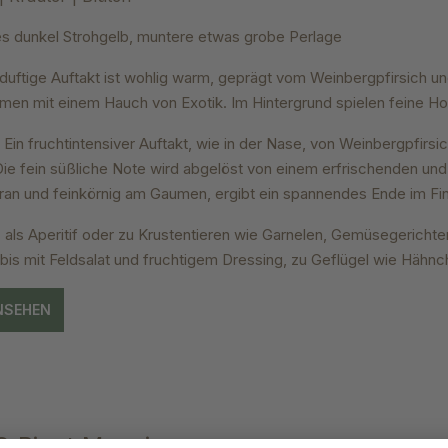
s dunkel Strohgelb, muntere etwas grobe Perlage
 duftige Auftakt ist wohlig warm, geprägt vom Weinbergpfirsich un
en mit einem Hauch von Exotik. Im Hintergrund spielen feine Ho
: Ein fruchtintensiver Auftakt, wie in der Nase, von Weinbergpfirs
ie fein süßliche Note wird abgelöst von einem erfrischenden und
ligran und feinkörnig am Gaumen, ergibt ein spannendes Ende im Fi
: als Aperitif oder zu Krustentieren wie Garnelen, Gemüsegeric
rbis mit Feldsalat und fruchtigem Dressing, zu Geflügel wie Hähn
NSEHEN
 Pinot Meunier