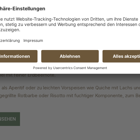
| Kräuter | Blüten
errot mit munterer Perlage
 einem wonnigen Duft mit dem Gefühl von Frühling nach Erdbeere 
und ätherische Waldmeisternoten sowie ergänzend erfrischend z
: Wie im Duft ist der Geschmack von vollem und fruchtigen Charak
ecco lebendig auf der Zunge. Die Perlage ist fein und angenehm 
l mit feiner Erdbeernote.
: als Aperitif oder zu leichten Vorspeisen wie Quiche mit Lachs u
gegrillte Rotbarbe oder Risotto mit fuchtiger Komponente, zum B
NSEHEN