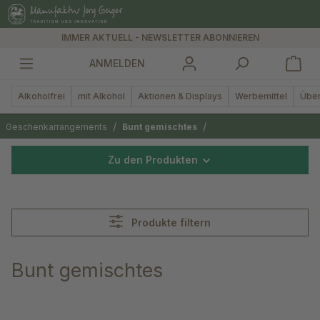
alt springen
IMMER AKTUELL - NEWSLETTER ABONNIEREN
ANMELDEN
Alkoholfrei
mit Alkohol
Aktionen & Displays
Werbemittel
Über
/
/
Geschenkarrangements
Bunt gemischtes
Zu den Produkten
Produkte filtern
Bunt gemischtes