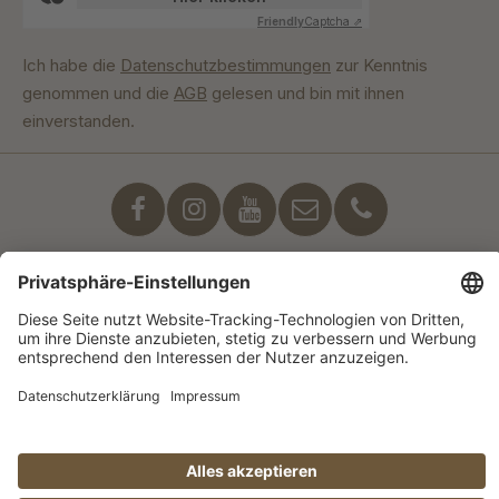
Friendly
Captcha ⇗
Ich habe die
Datenschutzbestimmungen
zur Kenntnis
genommen und die
AGB
gelesen und bin mit ihnen
einverstanden.
Unser Engagement