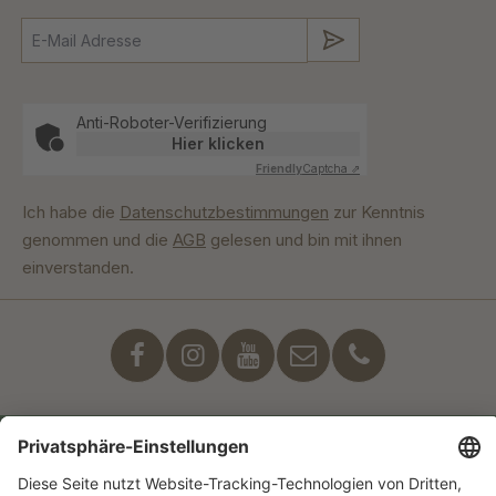
Absenden
Anti-Roboter-Verifizierung
Hier klicken
Friendly
Captcha ⇗
Ich habe die
Datenschutzbestimmungen
zur Kenntnis
genommen und die
AGB
gelesen und bin mit ihnen
einverstanden.
Unser Engagement