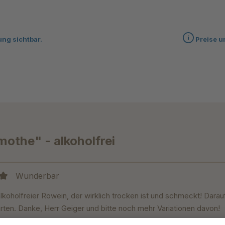
ung sichtbar.
Preise u
othe" - alkoholfrei
Wunderbar
it 5 von 5 Sternen
alkoholfreier Rowein, der wirklich trocken ist und schmeckt! Dara
rten. Danke, Herr Geiger und bitte noch mehr Variationen davon!