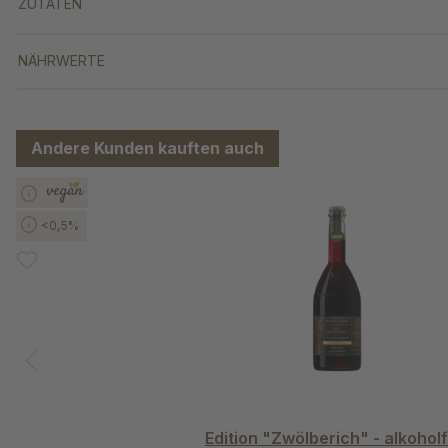
ZUTATEN
NÄHRWERTE
Andere Kunden kauften auch
Produktgalerie überspringen
<0,5%
Edition "Zwölberich" - alkoholf