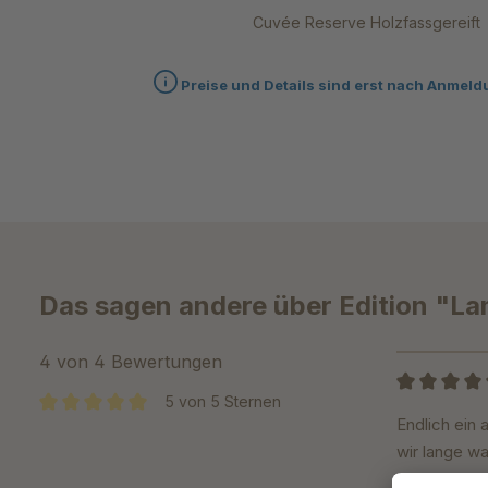
Cuvée Reserve Holzfassgereift
Preise und Details sind erst nach Anmeld
Das sagen andere über Edition "Lam
4 von 4 Bewertungen
5 von 5 Sternen
Bewertung m
Endlich ein 
Durchschnittliche Bewertung von 5 von 5 Sternen
wir lange wa