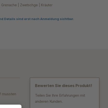
Grenache | Zwetschge | Kräuter
nd Details sind erst nach Anmeldung sichtbar.
Bewerten Sie dieses Produkt!
uf mussten
Teilen Sie Ihre Erfahrungen mit
anderen Kunden.