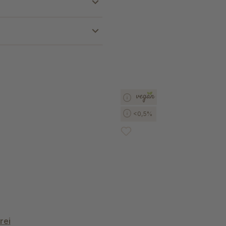
<0,5%
rei