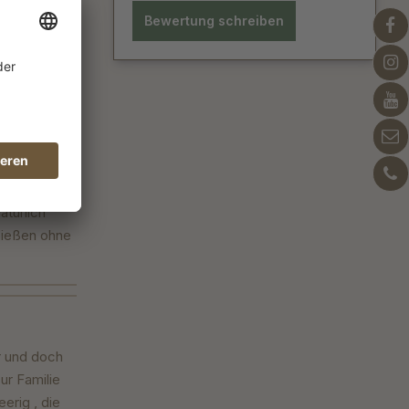
Bewertung schreiben
n gefunden.
Manufaktur
atürlich
nießen ohne
er und doch
ur Familie
erig , die