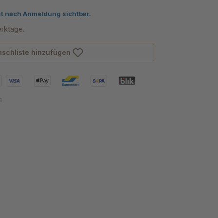
von 5 von 5 Sternen
st nach Anmeldung sichtbar.
erktage.
schliste hinzufügen