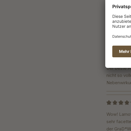
Bewertung m
Habe mit der
Absolut emp
Jörg Geiger
Bewertung m
Der beste Al
nicht so vo
Nebenwirkung
Bewertung m
Wow! Lamothe
sehr facette
der GraD*Wa