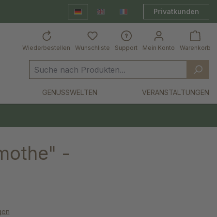
Privatkunden
Deutsch
English
Frankreich Shop
Wiederbestellen
Wunschliste
Support
Mein Konto
Warenkorb
GENUSSWELTEN
VERANSTALTUNGEN
mothe" -
gen