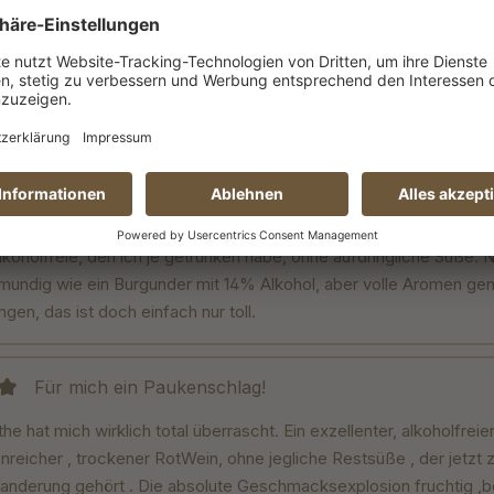
DIE alkoholfreie Alternative zu Wein
it 5 von 5 Sternen
 Edition Lamothe die perfekte alkoholfreie Alternative zu Rotwei
fehlenswert, da so lecker und vollmundig. Die Produkte aus der 
 sind wirklich Sterne Niveau und das schmeckt man auch.
Endlich trinkbarer Alkoholfreier
it 5 von 5 Sternen
koholfreie, den ich je getrunken habe, ohne aufdringliche Süße. N
llmundig wie ein Burgunder mit 14% Alkohol, aber volle Aromen ge
en, das ist doch einfach nur toll.
Für mich ein Paukenschlag!
it 5 von 5 Sternen
 hat mich wirklich total überrascht. Ein exzellenter, alkoholfrei
nreicher , trockener RotWein, ohne jegliche Restsüße , der jetzt z
nderung gehört . Die absolute Geschmacksexplosion fruchtig ,be