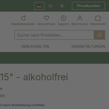
Privatkunden
Deutsch
English
Frankreich Shop
Wiederbestellen
Wunschliste
Support
Mein Konto
Warenkorb
GENUSSWELTEN
VERANSTALTUNGEN
15" - alkoholfrei
ee
gen
von 5 von 5 Sternen
st nach Anmeldung sichtbar.