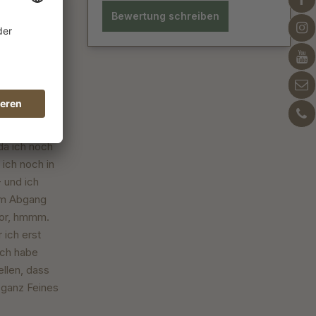
Bewertung schreiben
frischend
da ich noch
ich noch in
 und ich
im Abgang
tor, hmmm.
 ich erst
Ich habe
ellen, dass
s ganz Feines