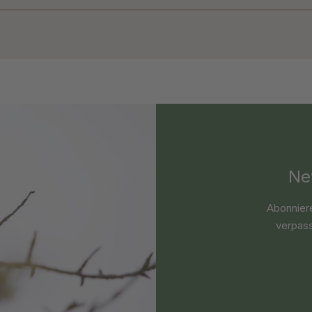
Ne
Abonnier
verpass