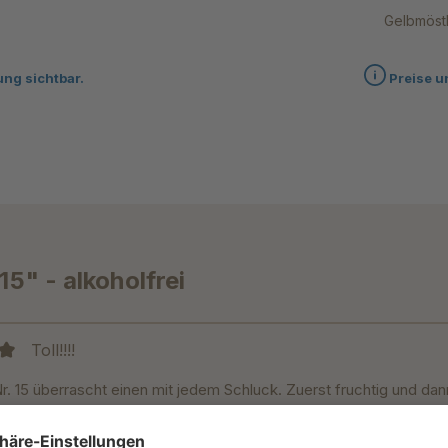
Gelbmöstl
ung sichtbar.
Preise u
5" - alkoholfrei
Toll!!!!
it 5 von 5 Sternen
r. 15 überrascht einen mit jedem Schluck. Zuerst fruchtig und da
bgang. So ein tolles und beeindruckendes Getränk.