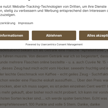
Kulinarische Freude
it 5 von 5 Sternen
was so besonderes probiert. Es schmeckt anders, besonders, er
r.
ein geiles Zeug
it 5 von 5 Sternen
ädelsabend bekam ich als Getränk eine Flasche "Apfelsinfonie", 
o fahren musste. Von diesem Getränk war ich so begeistert, dass 
nde mehrere Flaschen online bestellte - u. a. auch Cuvée Nr. 15 -
 dieses Zeug haut mich echt vom Hocker. seeeehr fruchtig und 
 der leichte Geschmack von Kaffee - echt geiles Zeug - Suchtfak
chon wieder eine Flasche eiskalt aussüffeln.... Über den Preis war
ocken, aber ich muss sagen, es ist jeden einzelnen Cent wert!!! 
 mehr gekauft, aber bisher noch nicht probiert. Ich kann mir vorst
hsten Sorten lecker sind.... ich werde später berichten. Echt wa
 empfehlenswert. 100 Punkte und volle 5 Stern. Danke, danke