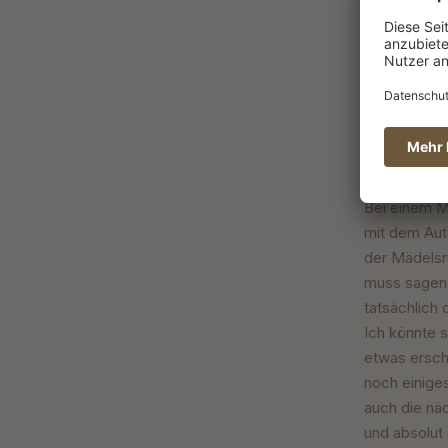
Bewertung m
Noch nie et
und so lecke
Bewertung m
Bei einem M
mit dem Aut
der Mädelsru
muss sagen,
tatsächlich
Ich könnte s
etwas erschr
noch einiges
auch die näc
und absolut