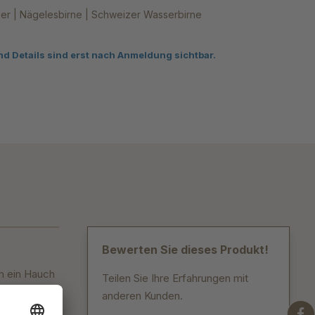
er | Nägelesbirne | Schweizer Wasserbirne
nd Details sind erst nach Anmeldung sichtbar.
Bewerten Sie dieses Produkt!
nn ein Hauch
Teilen Sie Ihre Erfahrungen mit
anderen Kunden.