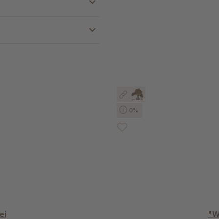
0%
ei
"W