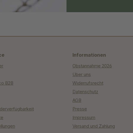
ce
Informationen
er
Obstannahme 2026
Über uns
co B2B
Widerrufsrecht
Datenschutz
AGB
derverfügbarkeit
Presse
te
Impressum
ellungen
Versand und Zahlung