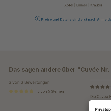
Apfel | Emmer | Kräuter
Preise und Details sind erst nach Anmeld
Das sagen andere über "Cuvée Nr. 1
3 von 3 Bewertungen
5 von 5 Sternen
Bewertung m
Die Cuvee N
Durchschnittliche Bewertung von 5 von 5 Sternen
Kaffee im A