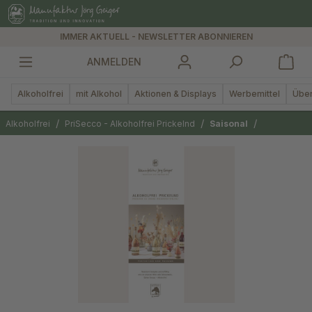
alt springen
IMMER AKTUELL - NEWSLETTER ABONNIEREN
ANMELDEN
Alkoholfrei
mit Alkohol
Aktionen & Displays
Werbemittel
Über
/
/
/
Alkoholfrei
PriSecco - Alkoholfrei Prickelnd
Saisonal
Bildergalerie überspringen