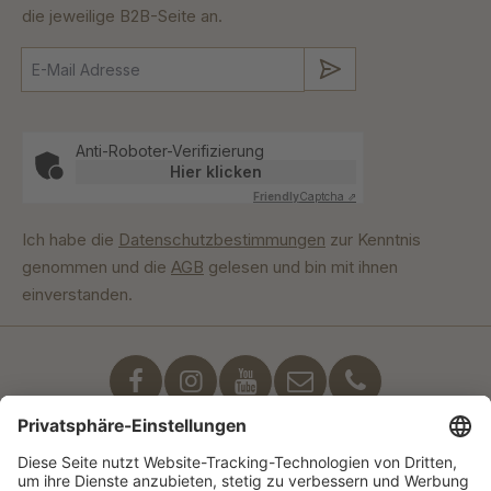
die jeweilige B2B-Seite an.
Absenden
Anti-Roboter-Verifizierung
Hier klicken
Friendly
Captcha ⇗
Ich habe die
Datenschutzbestimmungen
zur Kenntnis
genommen und die
AGB
gelesen und bin mit ihnen
einverstanden.