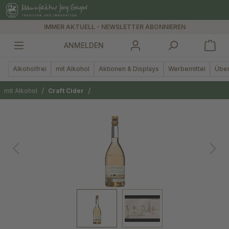
alt springen
IMMER AKTUELL - NEWSLETTER ABONNIEREN
ANMELDEN
Alkoholfrei
mit Alkohol
Aktionen & Displays
Werbemittel
Über
/
/
mit Alkohol
Craft Cider
Bildergalerie überspringen