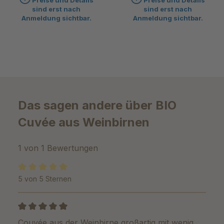
Preise und Details
Preise und Details
sind erst nach
sind erst nach
Anmeldung sichtbar.
Anmeldung sichtbar.
Das sagen andere über BIO
Cuvée aus Weinbirnen
1 von 1 Bewertungen
5 von 5 Sternen
Durchschnittliche Bewertung von 5 von 5 Sternen
Bewertung mit 5 von 5 Sternen
Couvée aus der Weinbirne großartig mit wenig