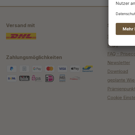
Versand mit
Shop Servi
Service Cent
FAQs
FAQ - Prisec
Zahlungsmöglichkeiten
Newsletter
Download
geplante Wie
Prämienpunk
Cookie Einst