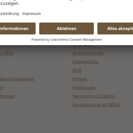
ce
Informationen
er
Obstannahme 2026
Über uns
co B2B
Widerrufsrecht
Datenschutz
AGB
derverfügbarkeit
Presse
te
Impressum
ellungen
Versand und Zahlung
Förderprogramm MStrV