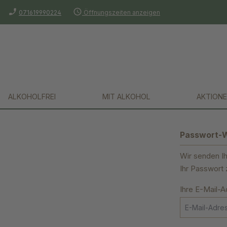
phone_enabled
schedule
springen
Zur Hauptnavigation springen
071619990224
Öffnungszeiten anzeigen
ALKOHOLFREI
MIT ALKOHOL
AKTIONE
Passwort-W
Wir senden Ih
Ihr Passwort 
Ihre E-Mail-