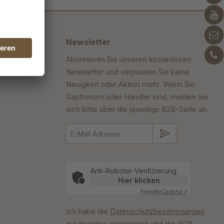
Newsletter
Abonnieren Sie unseren kostenlosen
Newsletter und verpassen Sie keine
Neuigkeit oder Aktion mehr. Wenn Sie
Gastronom oder Händler sind, melden Sie
sich bitte über die jeweilige B2B-Seite an.
Absenden
Anti-Roboter-Verifizierung
Hier klicken
Friendly
Captcha ⇗
Ich habe die
Datenschutzbestimmungen
zur Kenntnis genommen und die
AGB