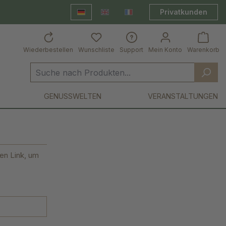
Privatkunden
Deutsch
English
Frankreich Shop
Wiederbestellen
Wunschliste
Support
Mein Konto
Warenkorb
GENUSSWELTEN
VERANSTALTUNGEN
nen Link, um