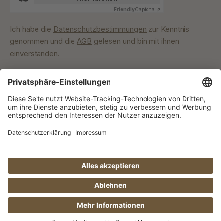
Friendly
Captcha ⇗
Ich habe die
Datenschutzbestimmungen
zur Kenntnis
genommen und die
AGB
gelesen und bin mit ihnen
einverstanden.
Unser Engagement