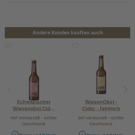
Produktgalerie überspringen
Andere Kunden kauften auch
Schwäbischer
WiesenObst -
Wiesenobst Cider
Cider - feinherb
Rosé - Alkoholfrei
tief verwurzelt - echter
tief verwurzelt - echter
herb
Geschmack
Geschmack