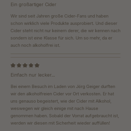
Bewertung mit 5 von 5 Sternen
Ein großartiger Cider
Wir sind seit Jahren große Cider-Fans und haben
schon wirklich viele Produkte ausprobiert. Und dieser
Cider steht nicht nur keinem derer, die wir kennen nach
sondern ist eine Klasse für sich. Um so mehr, da er
auch noch alkoholfrei ist.
Bewertung mit 5 von 5 Sternen
Einfach nur lecker...
Bei einem Besuch im Laden von Jörg Geiger durften
wir den alkoholfreien Cider vor Ort verkosten. Er hat
uns genauso begeistert, wie der Cider mit Alkohol,
weswegen wir gleich einige mit nach Hause
genommen haben. Sobald der Vorrat aufgebraucht ist,
werden wir diesen mit Sicherheit wieder auffüllen!