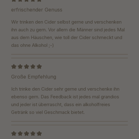
Bewertung mit 5 von 5 Sternen
erfrischender Genuss
Wir trinken den Cider selbst gerne und verschenken
ihn auch zu gern. Vor allem die Männer sind jedes Mal
aus dem Häuschen, wie toll der Cider schmeckt und
das ohne Alkohol ;-)
Bewertung mit 5 von 5 Sternen
Große Empfehlung
Ich trinke den Cider sehr gerne und verschenke ihn
ebenso gern. Das Feedback ist jedes mal grandios
und jeder ist überrascht, dass ein alkoholfreies
Getränk so viel Geschmack bietet.