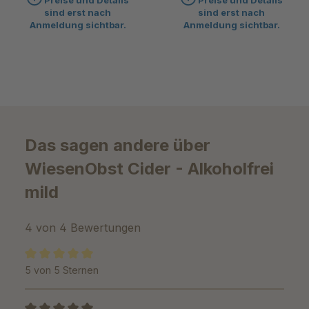
Preise und Details
Preise und Details
sind erst nach
sind erst nach
Anmeldung sichtbar.
Anmeldung sichtbar.
Das sagen andere über
WiesenObst Cider - Alkoholfrei
mild
4 von 4 Bewertungen
5 von 5 Sternen
Durchschnittliche Bewertung von 5 von 5 Sternen